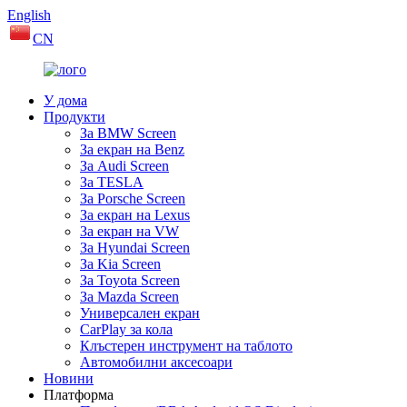
English
CN
У дома
Продукти
За BMW Screen
За екран на Benz
За Audi Screen
За TESLA
За Porsche Screen
За екран на Lexus
За екран на VW
За Hyundai Screen
За Kia Screen
За Toyota Screen
За Mazda Screen
Универсален екран
CarPlay за кола
Клъстерен инструмент на таблото
Автомобилни аксесоари
Новини
Платформа