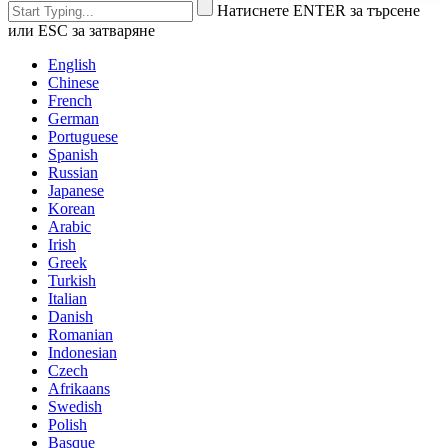
Натиснете ENTER за търсене
или ESC за затваряне
English
Chinese
French
German
Portuguese
Spanish
Russian
Japanese
Korean
Arabic
Irish
Greek
Turkish
Italian
Danish
Romanian
Indonesian
Czech
Afrikaans
Swedish
Polish
Basque