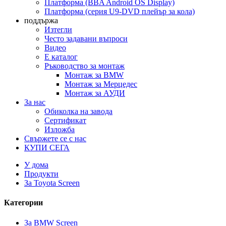
Платформа (BBA Android OS Display)
Платформа (серия U9-DVD плейър за кола)
поддържа
Изтегли
Често задавани въпроси
Видео
E каталог
Ръководство за монтаж
Монтаж за BMW
Монтаж за Мерцедес
Монтаж за АУДИ
За нас
Обиколка на завода
Сертификат
Изложба
Свържете се с нас
КУПИ СЕГА
У дома
Продукти
За Toyota Screen
Категории
За BMW Screen