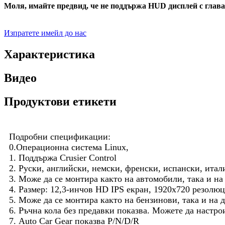
Моля, имайте предвид, че не поддържа HUD дисплей с глав
Изпратете имейл до нас
Характеристика
Видео
Продуктови етикети
Подробни спецификации:
0.Операционна система Linux,
1. Поддържа Crusier Control
2. Руски, английски, немски, френски, испански, итал
3. Може да се монтира както на автомобили, така и н
4. Размер: 12,3-инчов HD IPS екран, 1920x720 резолю
5. Може да се монтира както на бензинови, така и на
6. Ръчна кола без предавки показва. Можете да настро
7. Auto Car Gear показва P/N/D/R