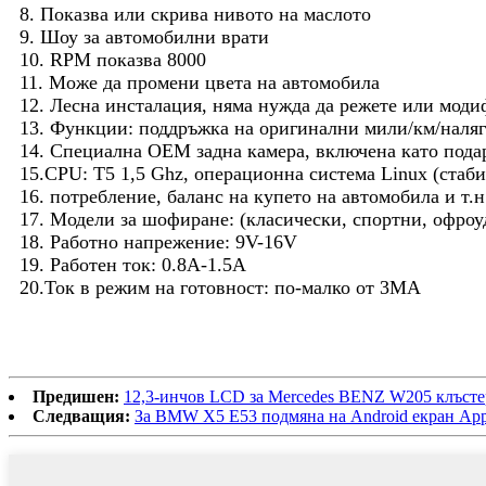
8. Показва или скрива нивото на маслото
9. Шоу за автомобилни врати
10. RPM показва 8000
11. Може да промени цвета на автомобила
12. Лесна инсталация, няма нужда да режете или моди
13. Функции: поддръжка на оригинални мили/км/наляга
14. Специална OEM задна камера, включена като пода
15.CPU: T5 1,5 Ghz, операционна система Linux (стаб
16. потребление, баланс на купето на автомобила и т.н
17. Модели за шофиране: (класически, спортни, офроу
18. Работно напрежение: 9V-16V
19. Работен ток: 0.8A-1.5A
20.Ток в режим на готовност: по-малко от 3MA
Предишен:
12,3-инчов LCD за Mercedes BENZ W205 клъстер 
Следващия:
За BMW X5 E53 подмяна на Android екран App