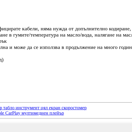
фицирате кабели, няма нужда от допълнително кодиране,
не в гумите/температура на масло/вода, налягане на мас
рък
илна и може да се използва в продължение на много годин
д)
табло инструмент цял ​​екран скоростомер
le CarPlay мултимедиен плейър