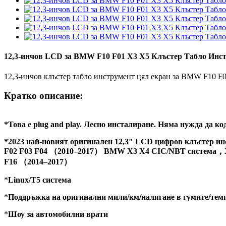
12,3-инчов LCD за BMW F10 F01 X3 X5 Клъстер Табло Инст
12,3-инчов клъстер табло инструмент цял ​​екран за BMW F10 F
Кратко описание:
*Това е plug and play. Лесно инсталиране. Няма нужда да к
*2023 най-новият оригинален 12,3″ LCD цифров клъстер инс
F02 F03 F04 （2010–2017） BMW X3 X4 CIC/NBT система，X
F16 （2014–2017）
*
Linux/T5 система
*
Поддръжка на оригинални мили/км/налягане в гумите/темпе
*
Шоу за автомобилни врати