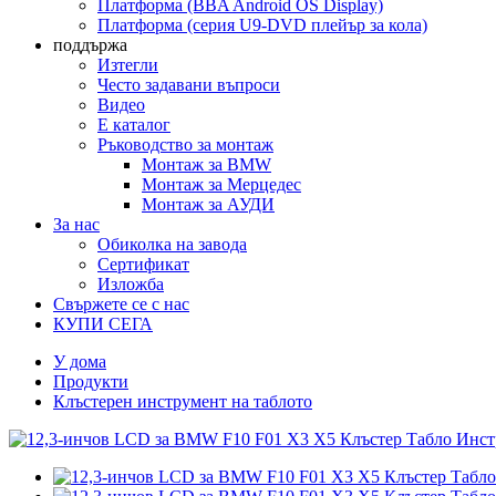
Платформа (BBA Android OS Display)
Платформа (серия U9-DVD плейър за кола)
поддържа
Изтегли
Често задавани въпроси
Видео
E каталог
Ръководство за монтаж
Монтаж за BMW
Монтаж за Мерцедес
Монтаж за АУДИ
За нас
Обиколка на завода
Сертификат
Изложба
Свържете се с нас
КУПИ СЕГА
У дома
Продукти
Клъстерен инструмент на таблото