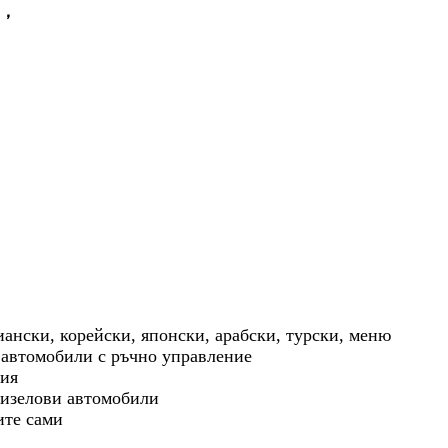
а，
иански, корейски, японски, арабски, турски, меню
а автомобили с ръчно управление
ция
 дизелови автомобили
ите сами