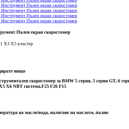
румент Пълен екран скоростомер
01 X3 X5 клъстер
одирате нищо
трументален скоростомер за BMW 5 серия, 5 серия GT, 6 сери
5 X6 NBT система.F25 F26 F15
ратура на масло/вода, налягане на маслото, пълно