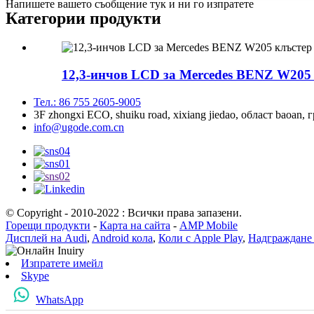
Напишете вашето съобщение тук и ни го изпратете
Категории продукти
12,3-инчов LCD за Mercedes BENZ W205 C
Тел.: 86 755 2605-9005
3F zhongxi ECO, shuiku road, xixiang jiedao, област baoan
info@ugode.com.cn
© Copyright - 2010-2022 : Всички права запазени.
Горещи продукти
-
Карта на сайта
-
AMP Mobile
Дисплей на Audi
,
Android кола
,
Коли с Apple Play
,
Надграждане 
Изпратете имейл
Skype
WhatsApp