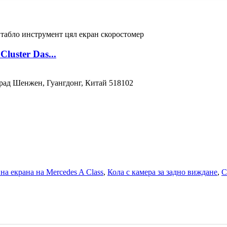
luster Das...
, град Шенжен, Гуангдонг, Китай 518102
на екрана на Mercedes A Class
,
Кола с камера за задно виждане
,
С