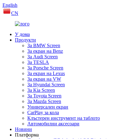
English
CN
У дома
Продукти
За BMW Screen
За екран на Benz
За Audi Screen
За TESLA
За Porsche Screen
За екран на Lexus
За екран на VW
За Hyundai Screen
За Kia Screen
За Toyota Screen
За Mazda Screen
Универсален екран
CarPlay за кола
Клъстерен инструмент на таблото
Автомобилни аксесоари
Новини
Платформа